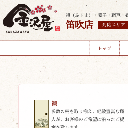
襖（ふすま）・障子・網戸・
笛吹店
対応エリア
トップ
襖
多数の柄を取り揃え、経験豊富な職
人が、お客様のご希望に沿ったご提
案を致します。