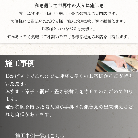
和を通して世界中の人々に癒しを
襖（ふすま）・障子・網戸・畳の張替えの専門店です。
お客様にご満足いただける様、職人が1枚1枚丁寧に張替えます。
お客様とのつながりを大切に。
何かあったら気軽にご相談いただける様な地元のお店を目指します。
施工事例
おかげさまでこれまでに非常に多くのお客様からご支持を
いただき、
ふすま・障子・網戸・畳の張替えをさせていただいており
ます。
確かな腕を持った職人達が手掛ける張替えの出来映えはど
れも自信があります。
施工事例一覧はこちら