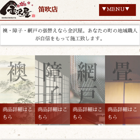
笛吹店
▼MENU▼
襖・障子・網戸の張替えなら金沢屋。あなたの町の地域職人
が自信をもって施工致します。
商品詳細はこ
商品詳細はこ
商品詳細はこ
商品詳細はこ
ちら
ちら
ちら
ちら